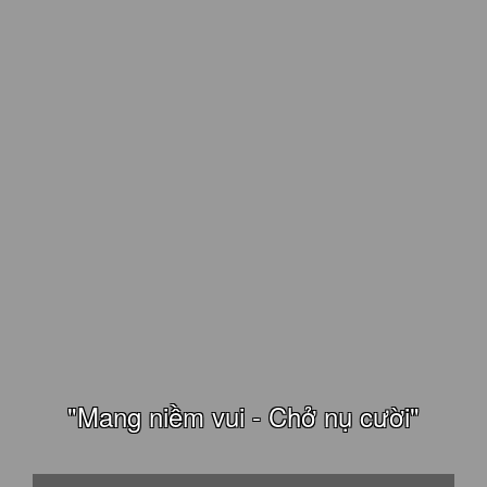
"Mang niềm vui - Chở nụ cười"